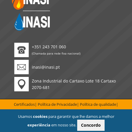
+351 243 701 060
(Chamada para rede fixa nacional)
inasi@inasi.pt
Zona Industrial do Cartaxo Lote 18 Cartaxo
2070-681
Certificados
Política de Privacidade
Polí­tica de qualidade
Resolução alternativa de litígios de consumo
Usamos
cookies
para garantir que lhe damos a melhor
Inasi - Comércio e Indústria de Máquinas e Viaturas, Lda
© 2026. Todos os
experiência
em nosso site.
Concordo
direitos reservados.